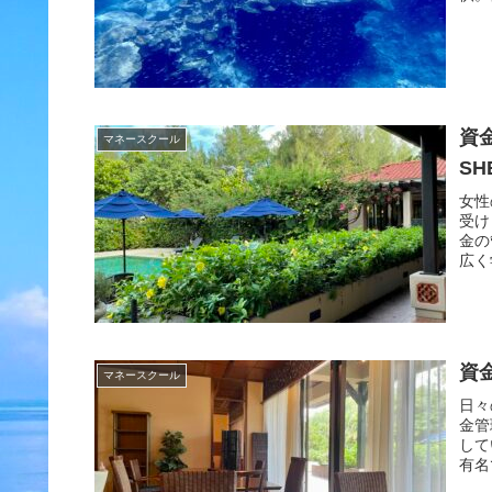
信託
ない
資
マネースクール
SH
女性
受け
金の
広く
スンか
資
マネースクール
日々
金管
して
有名です