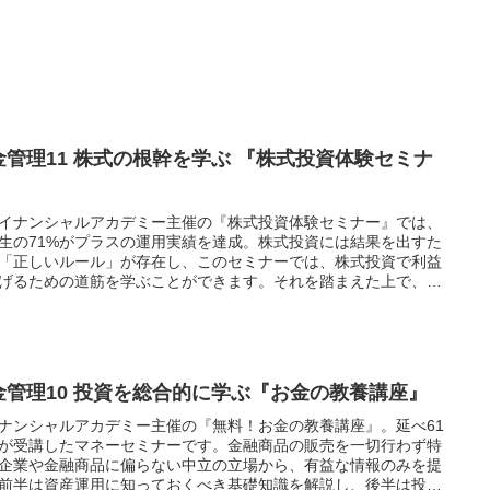
金管理11 株式の根幹を学ぶ 『株式投資体験セミナ
』
イナンシャルアカデミー主催の『株式投資体験セミナー』では、
生の71%がプラスの運用実績を達成。株式投資には結果を出すた
「正しいルール」が存在し、このセミナーでは、株式投資で利益
げるための道筋を学ぶことができます。それを踏まえた上で、プ
情報商材を買ってみるのも手。
金管理10 投資を総合的に学ぶ『お金の教養講座』
ナンシャルアカデミー主催の『無料！お金の教養講座』。延べ61
が受講したマネーセミナーです。金融商品の販売を一切行わず特
企業や金融商品に偏らない中立の立場から、有益な情報のみを提
前半は資産運用に知っておくべき基礎知識を解説し、後半は投資