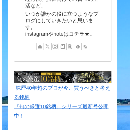
活など、
いつか誰かの役に立つようなブ
ログにしていきたいと思いま
す。
instagramやnoteはコチラ★↓
株歴40年超のプロが今、買うべきと考え
る銘柄
『旬の厳選10銘柄』シリーズ最新号公開
中！