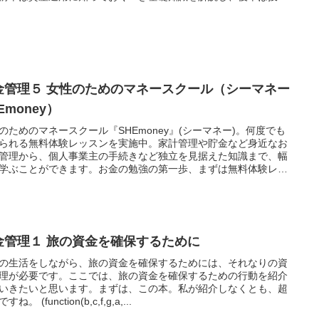
・株式投資・外貨投資FX・不動産投資についての仕組みと失敗し
ための重要ポイントを学びます。
金管理５ 女性のためのマネースクール（シーマネー
Emoney）
のためのマネースクール『SHEmoney』(シーマネー)。何度でも
られる無料体験レッスンを実施中。家計管理や貯金など身近なお
管理から、個人事業主の手続きなど独立を見据えた知識まで、幅
学ぶことができます。お金の勉強の第一歩、まずは無料体験レッ
らstart!!
金管理１ 旅の資金を確保するために
の生活をしながら、旅の資金を確保するためには、それなりの資
理が必要です。ここでは、旅の資金を確保するための行動を紹介
いきたいと思います。まずは、この本。私が紹介しなくとも、超
ね。 (function(b,c,f,g,a,...