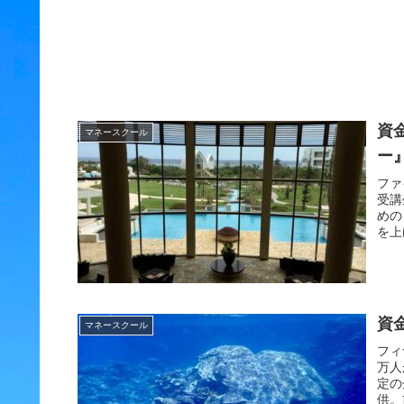
資
マネースクール
ー
ファ
受講
めの
を上
ロの
資
マネースクール
フィ
万人
定の
供。