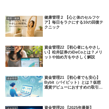
健康管理２ 【心と体のセルフケ
美容・健康
ア】毎日をラクにする10の回復テ
クニック
資金管理22 【初心者にもやさし
iDeCo
い】松井証券のiDeCoとは？メリ
ットや始め方をやさしく解説
資金管理21 【初心者でも安心】
資金管理
Bybit（バイビット）とは？仮想
通貨デビューにおすすめの取引所
をご紹介
資金管理20 【2025年最新】
資金管理