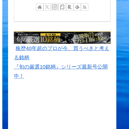
株歴40年超のプロが今、買うべきと考え
る銘柄
『旬の厳選10銘柄』シリーズ最新号公開
中！