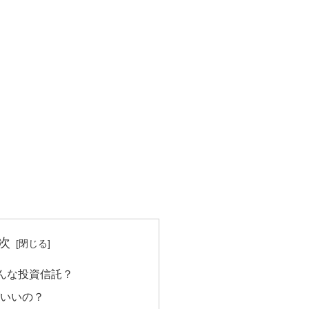
次
んな投資信託？
がいいの？