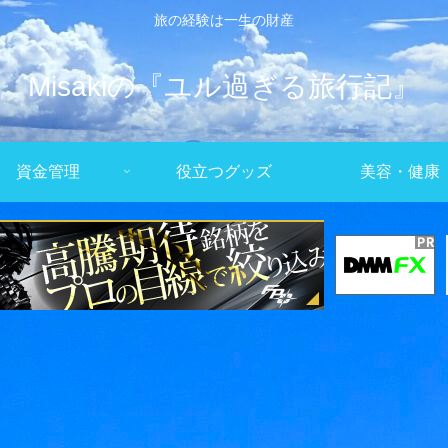
旅の経験は一生の財産
Misakiの『ユル過ぎる旅行記』
資金管理
役立つグッズ
美容・健康