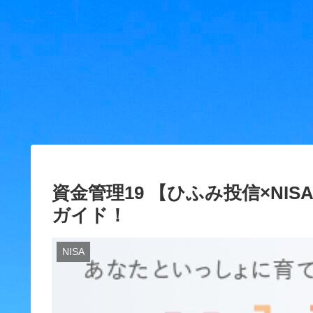
資金管理19 【ひふみ投信×N
ガイド！
NISA