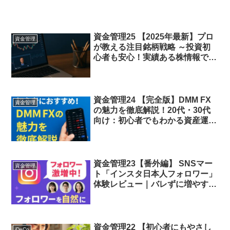
資金管理25 【2025年最新】プロ
資金管理
が教える注目銘柄戦略 ～投資初
心者も安心！実績ある株情報で未
来を変える～
資金管理24 【完全版】DMM FX
資金管理
の魅力を徹底解説！20代・30代
向け：初心者でもわかる資産運用
スタートガイド
資金管理23【番外編】 SNSマー
資金管理
ト「インスタ日本人フォロワー」
体験レビュー｜バレずに増やす！
本当に効果があった購入方法を公
開
資金管理22 【初心者にもやさし
iDeCo