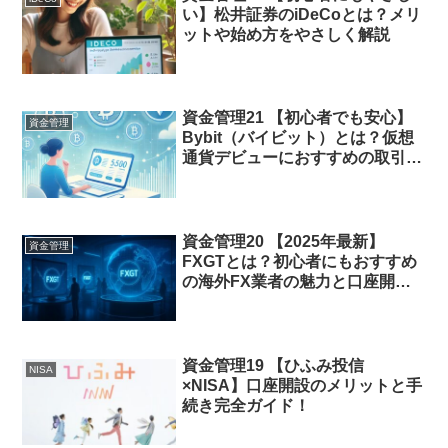
い】松井証券のiDeCoとは？メリ
ットや始め方をやさしく解説
資金管理21 【初心者でも安心】
資金管理
Bybit（バイビット）とは？仮想
通貨デビューにおすすめの取引所
をご紹介
資金管理20 【2025年最新】
資金管理
FXGTとは？初心者にもおすすめ
の海外FX業者の魅力と口座開設
手順を徹底解説！
資金管理19 【ひふみ投信
NISA
×NISA】口座開設のメリットと手
続き完全ガイド！