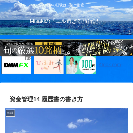
旅の経験は一生の財産
Misakiの『ユル過ぎる旅行記』
Klook.com
資金管理14 履歴書の書き方
転職