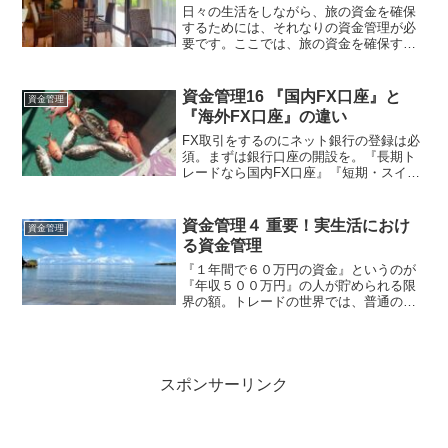
日々の生活をしながら、旅の資金を確保
するためには、それなりの資金管理が必
要です。ここでは、旅の資金を確保する
ための行動を紹介していきたいと思いま
す。まずは、この本。私が紹介しなくと
も、超有名ですね。 (function(b,c,f,g,a,...
資金管理16 『国内FX口座』と
資金管理
『海外FX口座』の違い
FX取引をするのにネット銀行の登録は必
須。まずは銀行口座の開設を。『長期ト
レードなら国内FX口座』『短期・スイン
グトレードなら海外FX口座』、それぞれ
のメリットを生かしてトレード環境を整
えよう。
資金管理４ 重要！実生活におけ
資金管理
る資金管理
『１年間で６０万円の資金』というのが
『年収５００万円』の人が貯められる限
界の額。トレードの世界では、普通の会
社員が、２００万円くらいの額を平然と
溶かしています。お金を増やすトレード
から守るトレードへ。FXは上手く使えば
資金調達の最強手段！
スポンサーリンク