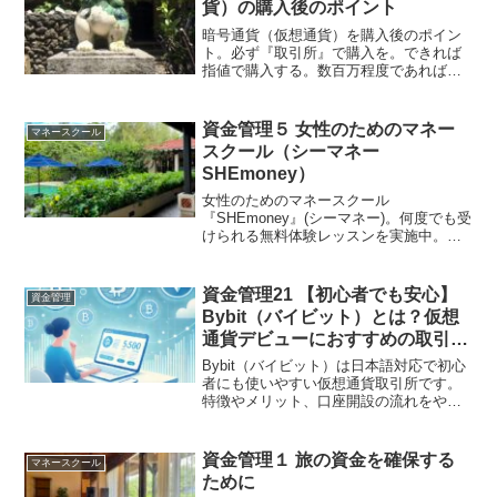
貨）の購入後のポイント
暗号通貨（仮想通貨）を購入後のポイン
ト。必ず『取引所』で購入を。できれば
指値で購入する。数百万程度であれば取
引所口座に保管で十分。売り買いの繰り
返しはオススメしません。海外取引所の
魅力。暗号通貨の信用取引はハイレベ
資金管理５ 女性のためのマネー
マネースクール
ル。とりあえず最低限これだけ押さえよ
スクール（シーマネー
う。
SHEmoney）
女性のためのマネースクール
『SHEmoney』(シーマネー)。何度でも受
けられる無料体験レッスンを実施中。家
計管理や貯金など身近なお金の管理か
ら、個人事業主の手続きなど独立を見据
えた知識まで、幅広く学ぶことができま
資金管理21 【初心者でも安心】
資金管理
す。お金の勉強の第一歩、まずは無料体
Bybit（バイビット）とは？仮想
験レッスンからstart!!
通貨デビューにおすすめの取引所
をご紹介
Bybit（バイビット）は日本語対応で初心
者にも使いやすい仮想通貨取引所です。
特徴やメリット、口座開設の流れをやさ
しく解説します。
資金管理１ 旅の資金を確保する
マネースクール
ために