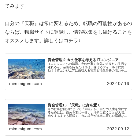
てみます。
自分の『天職』は常に変わるため、転職の可能性があるの
ならば、転職サイトに登録し、情報収集をし続けることを
オススメします。詳しくはコチラ↓
資金管理２ 今の仕事を考える ITエンジニア
ITエンジニアへの転職。今の仕事で自分の送りたい生活を
送れるか。余裕を持ちたければ、稼げるフィールドに異
動！！ITエンジニアは高収入＆独立も可能自分の能力を安
売りしない。興味が沸いたら、インターノウス株式会社の
無料の研修と就活サポートを受けてみよう。
mimimigumi.com
2022.07.16
資金管理13 『天職』に身を置く
今の仕事は自分にとって『天職』か。自分の人生を豊にす
るためには、自分を常に一番いい場所に置くことが大切。
独立するまでも同様で、今の場所が本当に正しい場所なの
か、一度考えてみよう。自分のステージに合った場所に転
職するのもいいかも。
mimimigumi.com
2022.09.12