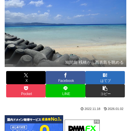
鳩間島 桟橋から西表島を眺める
X
Facebook
はてブ
Pocket
LINE
コピー
2022.11.18
2026.01.02