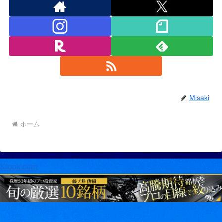
Misaki
ホーム
Klook.com