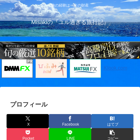
旅の経験は一生の財産
Misakiの『ユル過ぎる旅行記』
Klook.com
プロフィール
X
Facebook
はてブ
Pocket
LINE
コピー