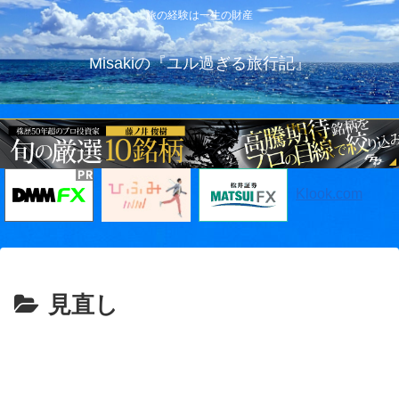
旅の経験は一生の財産
Misakiの『ユル過ぎる旅行記』
Klook.com
見直し