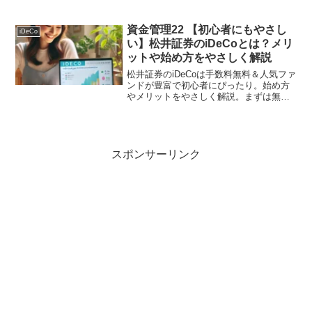
ITエンジニアは高収入＆独立も可能自分
の能力を安売りしない。興味が沸いた
ら、インターノウス株式会社の無料の研
資金管理22 【初心者にもやさし
iDeCo
修と就活サポートを受けてみよう。
い】松井証券のiDeCoとは？メリ
ットや始め方をやさしく解説
松井証券のiDeCoは手数料無料＆人気ファ
ンドが豊富で初心者にぴったり。始め方
やメリットをやさしく解説。まずは無料
の資料請求から！
スポンサーリンク