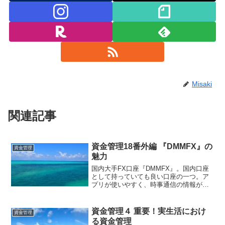
Misaki
関連記事
資金管理18番外編 『DMMFX』の
資金管理
魅力
国内大手FX口座『DMMFX』。国内口座
として持っていても良い口座の一つ。ア
プリが使いやすく、時事通信の情報が見
られるのも嬉しいところ。FX取引にネッ
ト銀行の登録は必須。まずは銀行口座の
開設から。『長期トレードなら国内FX口
資金管理４ 重要！実生活におけ
資金管理
座』『短期・スイングトレードなら海外
る資金管理
FX口座』、それぞれのメリットを生かし