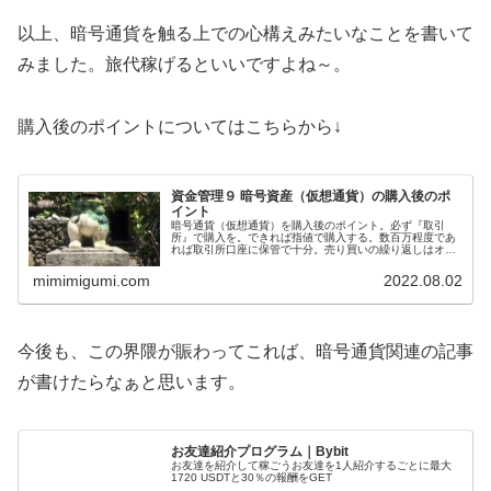
以上、暗号通貨を触る上での心構えみたいなことを書いて
みました。旅代稼げるといいですよね～。
購入後のポイントについてはこちらから↓
資金管理９ 暗号資産（仮想通貨）の購入後のポ
イント
暗号通貨（仮想通貨）を購入後のポイント。必ず『取引
所』で購入を。できれば指値で購入する。数百万程度であ
れば取引所口座に保管で十分。売り買いの繰り返しはオス
スメしません。海外取引所の魅力。暗号通貨の信用取引は
ハイレベル。とりあえず最低限これだけ押さえよう。
mimimigumi.com
2022.08.02
今後も、この界隈が賑わってこれば、暗号通貨関連の記事
が書けたらなぁと思います。
お友達紹介プログラム｜Bybit
お友達を紹介して稼ごうお友達を1人紹介するごとに最大
1720 USDTと30％の報酬をGET