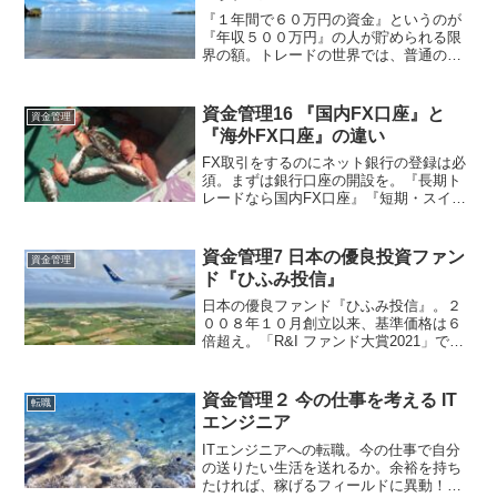
てトレードライフを楽しもう。
『１年間で６０万円の資金』というのが
『年収５００万円』の人が貯められる限
界の額。トレードの世界では、普通の会
社員が、２００万円くらいの額を平然と
溶かしています。お金を増やすトレード
から守るトレードへ。FXは上手く使えば
資金管理16 『国内FX口座』と
資金管理
資金調達の最強手段！
『海外FX口座』の違い
FX取引をするのにネット銀行の登録は必
須。まずは銀行口座の開設を。『長期ト
レードなら国内FX口座』『短期・スイン
グトレードなら海外FX口座』、それぞれ
のメリットを生かしてトレード環境を整
えよう。
資金管理7 日本の優良投資ファン
資金管理
ド『ひふみ投信』
日本の優良ファンド『ひふみ投信』。２
００８年１０月創立以来、基準価格は６
倍超え。「R&I ファンド大賞2021」で、
投資信託10年国内株式コア部門 優秀ファ
ンド賞を受賞しています。顔が見える運
用でアフターサポートにも力を入れてお
資金管理２ 今の仕事を考える IT
転職
り、今後、さらなる成長が期待できそう
エンジニア
です。
ITエンジニアへの転職。今の仕事で自分
の送りたい生活を送れるか。余裕を持ち
たければ、稼げるフィールドに異動！！