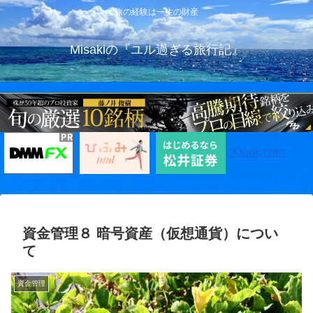
旅の経験は一生の財産
Misakiの『ユル過ぎる旅行記』
Klook.com
資金管理８ 暗号資産（仮想通貨）につい
て
資金管理