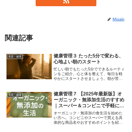
Misaki
関連記事
健康管理３ たった5分で変わる、
美容・健康
心地よい朝のスタート
忙しい朝でもたった5分でできるルーティ
ンをご紹介。心と体を整えて、毎日を軽
やかにスタートさせましょう。朝が苦手
な方にもおすすめの簡単習慣です。
Discover a quick and easy 5-minute
morning routine to refresh your body and
健康管理７ 【2025年最新版】オ
美容・健康
mind. Perfect for busy mornings, this
ーガニック・無添加生活のすすめ
habit can help you start each day with
｜スーパー＆コンビニで手軽に始
calm and clarity.
める健康習慣
オーガニック・無添加の食生活を始めた
い方へ。コンビニやスーパーで買える具
体的な商品名やおすすめポイントを紹
介。無理なく始められる健康習慣と最新
情報を7000字で詳しく解説。Want to