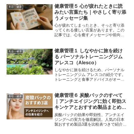
start an organic and additive-free
健康管理５ 心が疲れたときに読
美容・健康
lifestyle? Discover easy-to-find healthy
みたい言葉たち｜やさしく寄り添
food options from Japanese convenience
うメッセージ集
stores and supermarkets, with detailed
explanations and recommended products
心が疲れてしまったとき、そっと寄り添
for daily life.
ってくれる優しい言葉があります。この
記事では、心を癒すメッセージや前向き
になれる言葉を丁寧にご紹介します。自
分を大切にするヒントも一緒にお届け。
When your heart feels tired, sometimes
健康管理１ しなやかに旅を続け
美容・健康
it's the quiet, poetic words that offer the
る パーソナルトレーニングジム
most comfort. Discover a curated
アレスコ（Alesco）
selection of rare and soothing phrases
that gently ease emotional fatigue and
しなやかに旅を続けるため、パーソナル
bring peace to your soul.
トレーニングジム アレスコの紹介です。
トレーニングと食事アドバイスがオーダ
ーメイドメニューで受けられます。駅徒
歩５分、完全個室、トレーニング用品無
料レンタル！まずは無料カウンセリング
健康管理６ 炭酸パックのすべて
美容・健康
から始めよう。
｜アンチエイジングに効く即効ス
キンケアとおすすめ製品まとめ
【日本製の秘密とは？】
炭酸パックの効果や即効性、アンチエイ
ジングへの実力を徹底解説。人気の日本
製おすすめ製品3選を比較表つきで紹介。
口コミや購入リンクも掲載中。