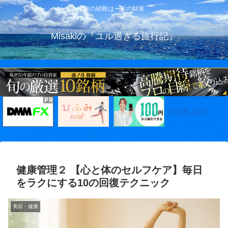
旅の経験は一生の財産
Misakiの『ユル過ぎる旅行記』
Klook.com
健康管理２ 【心と体のセルフケア】毎日
をラクにする10の回復テクニック
美容・健康