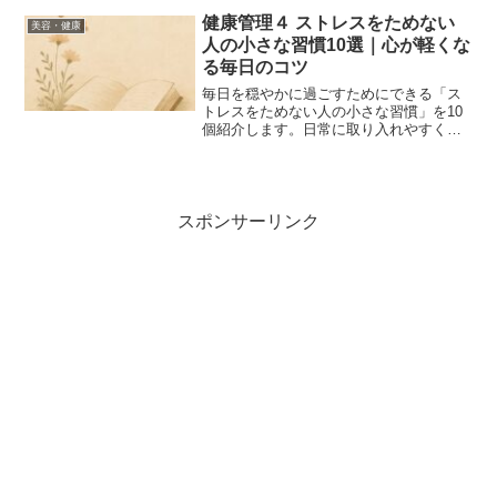
健康管理４ ストレスをためない
美容・健康
人の小さな習慣10選｜心が軽くな
る毎日のコツ
毎日を穏やかに過ごすためにできる「ス
トレスをためない人の小さな習慣」を10
個紹介します。日常に取り入れやすく、
心と体を整えるヒントが満載。今日から
実践できるコツをやさしく解説します。
Discover 10 simple daily habits practiced
by people who stay calm and stress-free.
These easy lifestyle changes can help
スポンサーリンク
you manage stress, boost your mood,
and create a more peaceful life starting
today.