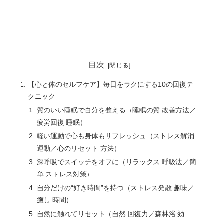
目次
【心と体のセルフケア】毎日をラクにする10の回復テ
クニック
質のいい睡眠で自分を整える（睡眠の質 改善方法／
疲労回復 睡眠）
軽い運動で心も身体もリフレッシュ（ストレス解消
運動／心のリセット 方法）
深呼吸でスイッチをオフに（リラックス 呼吸法／簡
単 ストレス対策）
自分だけの“好き時間”を持つ（ストレス発散 趣味／
癒し 時間）
自然に触れてリセット（自然 回復力／森林浴 効