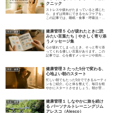
クニック
ストレスや疲れがたまっていると感じた
ら、まずは簡単にできるセルフケアを。
この記事では、睡眠・食事・呼吸法・自
然とのふれあいなど、今日から始められ
る回復法を10個ご紹介。心と体を整える
ヒントをやさしくまとめました。"Feeling
健康管理５ 心が疲れたときに読
美容・健康
overwhelmed or exhausted? Discover 10
みたい言葉たち｜やさしく寄り添
easy self-care tips to relax your mind,
うメッセージ集
recover from stress, and create space for
daily well-being. Perfect for busy
心が疲れてしまったとき、そっと寄り添
lifestyles."
ってくれる優しい言葉があります。この
記事では、心を癒すメッセージや前向き
になれる言葉を丁寧にご紹介します。自
分を大切にするヒントも一緒にお届け。
When your heart feels tired, sometimes
健康管理３ たった5分で変わる、
美容・健康
it's the quiet, poetic words that offer the
心地よい朝のスタート
most comfort. Discover a curated
selection of rare and soothing phrases
忙しい朝でもたった5分でできるルーティ
that gently ease emotional fatigue and
ンをご紹介。心と体を整えて、毎日を軽
bring peace to your soul.
やかにスタートさせましょう。朝が苦手
な方にもおすすめの簡単習慣です。
Discover a quick and easy 5-minute
morning routine to refresh your body and
健康管理１ しなやかに旅を続け
美容・健康
mind. Perfect for busy mornings, this
る パーソナルトレーニングジム
habit can help you start each day with
アレスコ（Alesco）
calm and clarity.