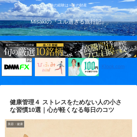
旅の経験は一生の財産
Misakiの『ユル過ぎる旅行記』
Klook.com
健康管理４ ストレスをためない人の小さ
な習慣10選｜心が軽くなる毎日のコツ
美容・健康