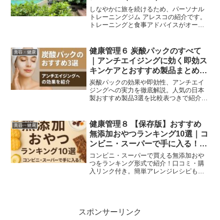
しなやかに旅を続けるため、パーソナル
トレーニングジム アレスコの紹介です。
トレーニングと食事アドバイスがオーダ
ーメイドメニューで受けられます。駅徒
歩５分、完全個室、トレーニング用品無
料レンタル！まずは無料カウンセリング
健康管理６ 炭酸パックのすべて
美容・健康
から始めよう。
｜アンチエイジングに効く即効ス
キンケアとおすすめ製品まとめ
【日本製の秘密とは？】
炭酸パックの効果や即効性、アンチエイ
ジングへの実力を徹底解説。人気の日本
製おすすめ製品3選を比較表つきで紹介。
口コミや購入リンクも掲載中。
健康管理８ 【保存版】おすすめ
美容・健康
無添加おやつランキング10選｜コ
ンビニ・スーパーで手に入る！簡
単レシピも紹介
コンビニ・スーパーで買える無添加おや
つをランキング形式で紹介！口コミ・購
入リンク付き。簡単アレンジレシピもあ
わせて掲載。健康志向の方必見！
Discover the best 10 additive-free snacks
available at convenience stores,
supermarkets, and online shops like
Amazon. Includes real user reviews,
スポンサーリンク
buying links, and easy healthy recipes