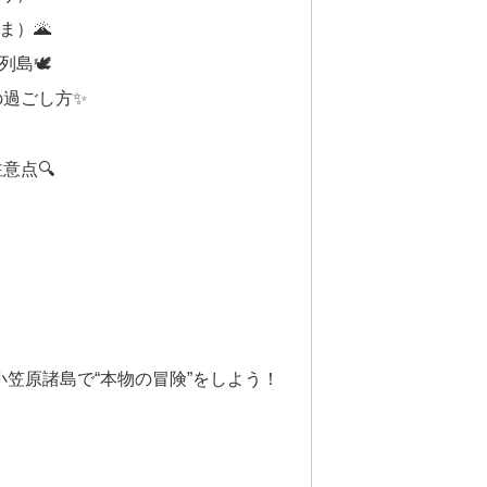
ま）🌋
島🕊️
の過ごし方✨
意点🔍
小笠原諸島で“本物の冒険”をしよう！