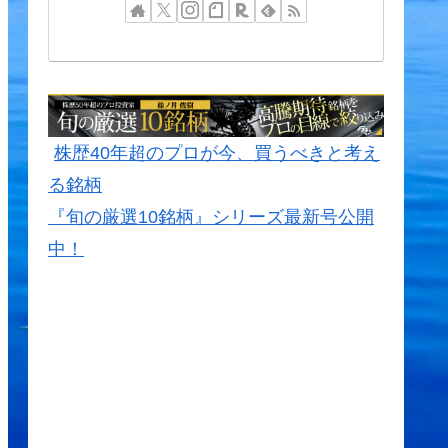
株歴40年超のプロが今、買うべきと考え
る銘柄
『旬の厳選10銘柄』シリーズ最新号公開
中！