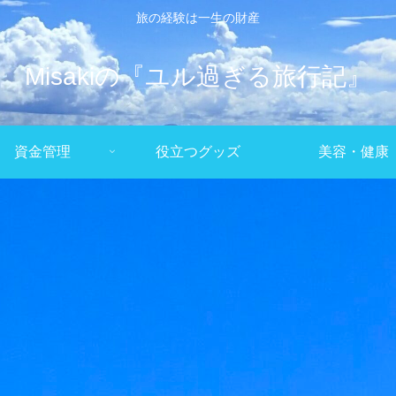
旅の経験は一生の財産
Misakiの『ユル過ぎる旅行記』
資金管理
役立つグッズ
美容・健康