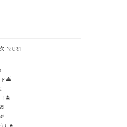
次
タ
イド⛴
法
🏝️
🌺
🌿
う）🔥