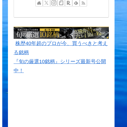
株歴40年超のプロが今、買うべきと考え
る銘柄
『旬の厳選10銘柄』シリーズ最新号公開
中！