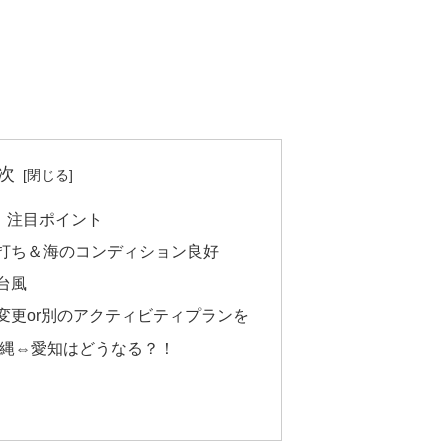
次
！注目ポイント
打ち＆海のコンディション良好
台風
変更or別のアクティビティプランを
沖縄⇔愛知はどうなる？！