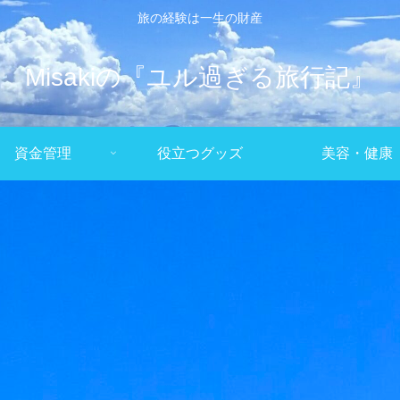
旅の経験は一生の財産
Misakiの『ユル過ぎる旅行記』
資金管理
役立つグッズ
美容・健康