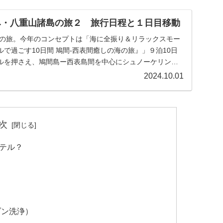
休み・八重山諸島の旅２ 旅行日程と１日目移動
諸島の旅。今年のコンセプトは「海に全振り＆リラックスモー
で過ごす10日間 鳩間-西表間癒しの海の旅』」９泊10日
ルを押さえ、鳩間島ー西表島間を中心にシュノーケリング
と船浮集落にも立ち寄ります。移動は台風10号の影響によ
2024.10.01
ヤ。離陸後は空からの景色が美しく、石垣空港到着間際に
水納島と多良間島を望むことが出来ました。八重山観光フ
原港へ。西表島ホテルのシャトルバスでホテルに到着。自宅
0時間。お疲れさまでした。
次
テル？
き
ゾン洗浄）