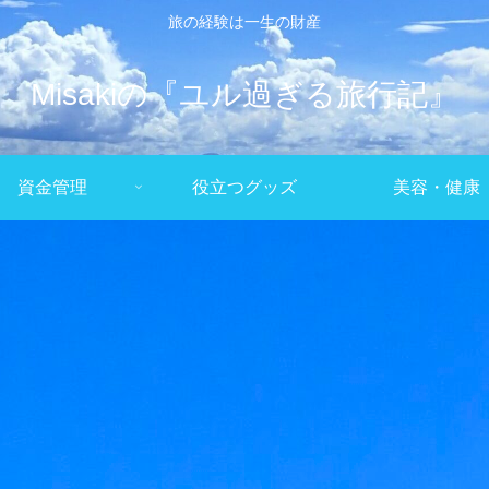
旅の経験は一生の財産
Misakiの『ユル過ぎる旅行記』
資金管理
役立つグッズ
美容・健康