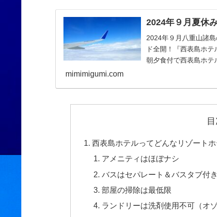
2024年９月夏
2024年９月八重山
ド全開！『西表島ホテル
朝夕食付で西表島ホテ
を楽しむ旅。船浮の海
mimimigumi.com
り、離陸まではヒヤヒ
は、宮古列島に属する
ェリーにて西表島 上
から宿まで所要時間1
目
西表島ホテルってどんなリゾートホ
アメニティはほぼナシ
バスはセパレート＆バスタブ付
部屋の掃除は最低限
ランドリーは洗剤使用不可（オ