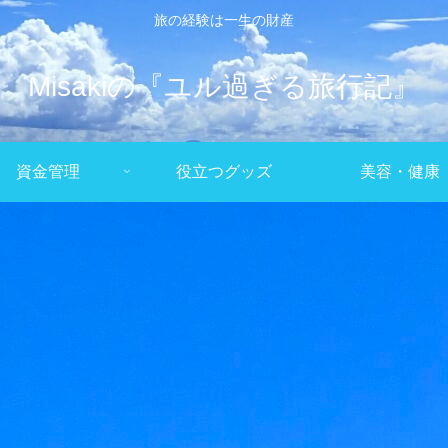
旅の経験は一生の財産
Misakiの『ユル過ぎる旅行記』
資金管理
役立つグッズ
美容・健康