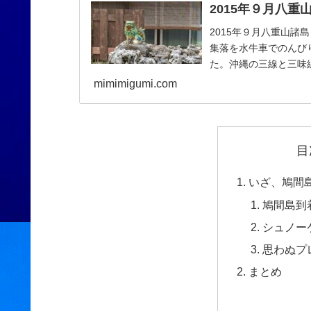
2015年９月八
2015年９月八重山
集落を水牛車でのんび
た。沖縄の三線と三味
めての旅は見るもの全
mimimigumi.com
目
いざ、鳩間
鳩間島到
シュノー
思わぬプ
まとめ