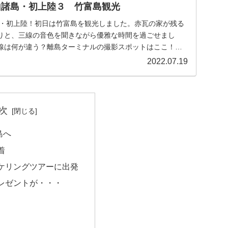
重山諸島・初上陸３ 竹富島観光
諸島・初上陸！初日は竹富島を観光しました。赤瓦の家が残る
りと、三線の音色を聞きながら優雅な時間を過ごせまし
線は何が違う？離島ターミナルの撮影スポットはここ！初
てが刺激的。
2022.07.19
次
島へ
着
ケリングツアーに出発
レゼントが・・・