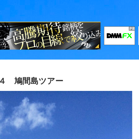
陸４ 鳩間島ツアー